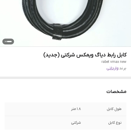
کابل رابط دیاگ ویمکس شرکتی (جدید)
rabet vmax new
برند:
وارداتی
مشخصات
طول کابل
1.8 متر
نوع کابل
شرکتی