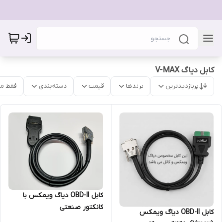
کابل دیاگ V-MAX
پربازدیدترین
برندها
قیمت
دسته‌بندی
فقط م
کابل OBD-II دیاگ ویمکس با
کانکتور صنعتی
کابل OBD-II دیاگ ویمکس