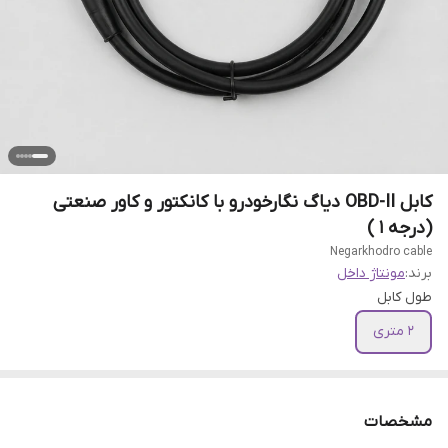
کابل OBD-II دیاگ نگارخودرو با کانکتور و کاور صنعتی
(درجه 1 )
Negarkhodro cable
برند:
مونتاژ داخل
طول کابل
2 متری
مشخصات