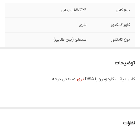
نوع کابل
AWG24 وارداتی
کاور کانکتور
فلزی
نوع کانکتور
صنعتی (پین طلایی)
توضیحات
کابل دیاگ نگارخودرو با DB15
نری
صنعتی درجه 1
نظرات