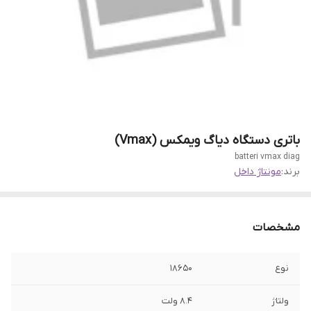
باتری دستگاه دیاگ ویمکس (Vmax)
batteri vmax diag
برند:
مونتاژ داخل
مشخصات
نوع
18650
ولتاژ
8.4 ولت